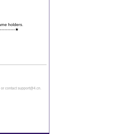
name holders.
------------★
or contact support@4.cn.